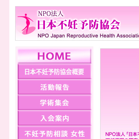
NPO法
home
gaiyo
report
syukai
entry
women