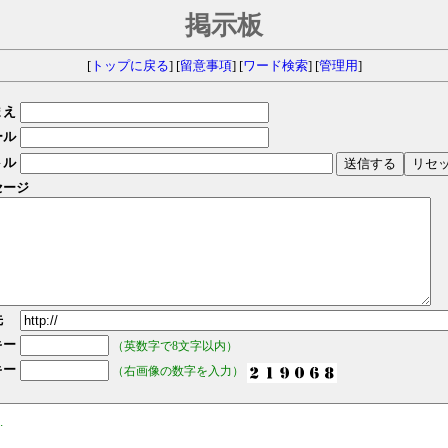
掲示板
[
トップに戻る
] [
留意事項
] [
ワード検索
] [
管理用
]
まえ
ール
トル
セージ
先
キー
（英数字で8文字以内）
キー
（右画像の数字を入力）
.