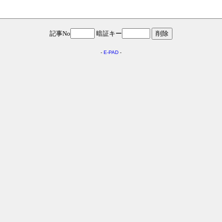
記事No
暗証キー
-
E-PAD
-