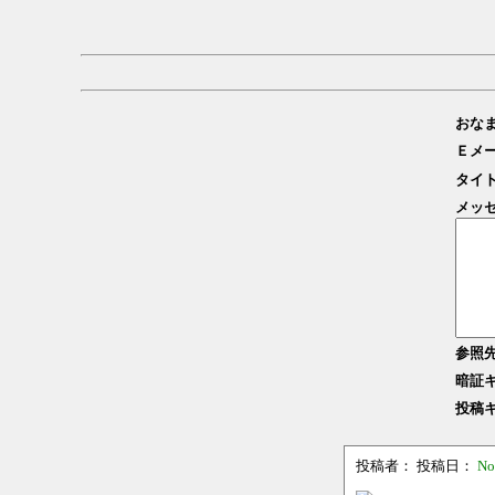
おな
Ｅメ
タイ
メッ
参照
暗証
投稿
投稿者：
投稿日：
No